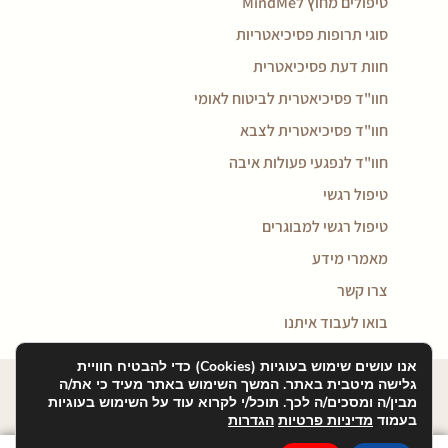
טיפולים מחוץ לMindMe
סוגי תרופות פסיכיאטריות
חוות דעת פסיכיאטרית
חוו"ד פסיכיאטרית לביטוח לאומי
חוו"ד פסיכיאטרית לצבא
חוו"ד לנפגעי פעולות איבה
טיפול רגשי
טיפול רגשי למבוגרים
מאמרי מידע
צרו קשר
בואו לעבוד איתנו
אנו עושים שימוש בעוגיות (Cookies) כדי להבטיח חוויית
כל הזכויות שמורות למיינדמי © 2026
גלישה מיטבית באתר. המשך השימוש באתר מעיד כי את/ה
Design:
Tamar Ben-Bassat
Dev:
Menny Benady
מבין/ה ומסכים/ה לכך. תוכל/י לקרוא עוד על השימוש בעוגיות
בעמוד
מדיניות פרטיות
הגדרות