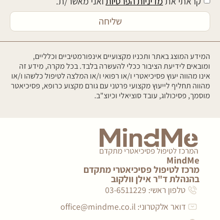
קראתי את
מדיניות הפרטיות
ואני מאשר/ת.
שליחה
המידע המוצג באתר ותכניו מקצועיים אינפורמטיביים וכלליים,
ומובאים לידיעת הציבור ככלי להעשרה בלבד. בכל מקרה, מידע זה
אינו מהווה יעוץ פסיכיאטרי ו/או רפואי ו/או המלצה לטיפול כלשהו ו/או
מהווה תחליף לייעוץ מקצועי פרטני עם גורם מקצוע כרופא, פסיכיאטר
מוסמך, פסיכולוג, עובד סוציאלי וכיוצ"ב.
MindMe
מרכז לטיפול פסיכיאטרי מתקדם
בהנהלת ד"ר אילן וולקוב
טלפון ראשי: 03-6511229
דואר אלקטרוני:
office@mindme.co.il