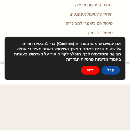
יחידת הפרעות אכילה
היחידה לטיפול אינטנסיבי
טיפול פסיכיאטרי למבוגרים
טיפול בדיכאון
טיפול במאניה דיפרסיה
אנו עושים שימוש בעוגיות (Cookies) כדי להבטיח חוויית
גלישה מיטבית באתר. המשך השימוש באתר מעיד כי את/ה
טיפול בחרדה
מבין/ה ומסכים/ה לכך. תוכל/י לקרוא עוד על השימוש בעוגיות
בעמוד
מדיניות פרטיות
הגדרות
טיפול בפוסט טראומה
טיפול בהתמכרויות
קבל
דחה
Phone
Write
WhatsApp
טיפול ב OCD
טיפול בהפרעת קשב וריכוז
טיפול בהפרעות אכילה
טיפול בסכיזופרניה
סוגי הפרעות אישיות
טיפול בנרקיסיזם