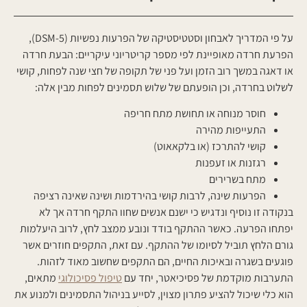
על פי המדריך לאבחון וסטטיסטיקה של הפרעות נפשיות (DSM-5),
הפרעת חרדה מאופיינת לפי מספר קריטריוני עיקריים: הבעת חרדה
או דאגה במשך רוב הזמן ועל פני של תקופה של חצי שנה לפחות, קושי
לשלוט בחרדה, וכן הופעתם של שלוש תסמינים לפחות מבין אלה:
חוסר מנוחה או תחושת מתח חריפה
התעייפות מהירה
קושי להתרכז (או בלקאאוט)
רגזנות או זעפנות
מתח בשרירים
הפרעות שינה, לרבות קושי בהירדמות ושינה שאינה רציפה
בנקודה זו נוסיף ונדגיש כי ישנם אנשים שחוו התקף חרדה אך לא
יפתחו הפרעה. כאשר ההתקף בודד ונובע ממצב לחץ, לרוב היעלמות
גורם הלחץ תוביל לסיומו של ההתקף. עם זאת, התקפים חוזרים אשר
פוגעים בשגרה ובאיכות החיים, הם התקפים שחשוב מאוד לזהות.
התערבות מוקדמת של פסיכיאטר, יחד עם
טיפול פסיכולוגי
מתאים,
הוא כלי שיכול להציע פתרון מצוין, לסייע בניהול התסמינים ולמנוע את