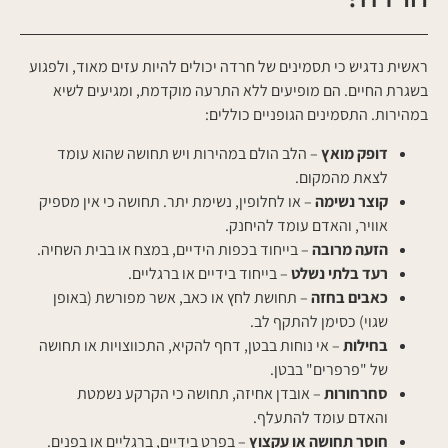
ראשית נדגיש כי תסמינים של חרדה יכולים להיות עזים מאוד, ולפגוע
בשגרת החיים. הם מופיעים ללא התרעה מוקדמת, ומגיעים לשיא
במהירות. התסמינים הגופניים כוללים:
דופק מואץ
– הלב הולם במהירות ויש תחושה שהוא עומד
לצאת מהמקום.
קוצר נשימה
– או לחלופין, נשימת יתר. תחושה כי אין מספיק
אוויר, והאדם עומד להיחנק.
הזעה מרובה
– בייחוד בכפות הידיים, במצח או בבית השחיה.
רעד בלתי נשלט
– בייחוד בידיים או ברגליים.
כאבים בחזה
– תחושת לחץ או כאב, אשר מפורשת (באופן
שגוי) כסימן להתקף לב.
בחילות
– אי נוחות בבטן, דחף להקיא, התכווצויות או תחושה
של "פרפרים" בבטן.
סחרחורות
– אובדן אחיזה, תחושה כי הקרקע נשמטת
והאדם עומד להתעלף.
חוסר תחושה או עקצוץ
– בפרט בידיים, ברגליים או בפנים.