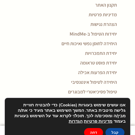
תקנון האתר
מדיניות פרטיות
הצהרת נגישות
יחידות הטיפול ב-MindMe
היחידה לחוסן נפשי ואיכות חיים
יחידת התמכרויות
יחידת פוסט טראומה
יחידת הפרעות אכילה
היחידה לטיפול אינטנסיבי
טיפול פסיכיאטרי למבוגרים
טיפול בדיכאון
אנו עושים שימוש בעוגיות (Cookies) כדי להבטיח חוויית
גלישה מיטבית באתר. המשך השימוש באתר מעיד כי את/ה
טיפול במאניה דיפרסיה
מבין/ה ומסכים/ה לכך. תוכל/י לקרוא עוד על השימוש בעוגיות
טיפול בחרדה
בעמוד
מדיניות פרטיות
הגדרות
טיפול בפוסט טראומה
קבל
דחה