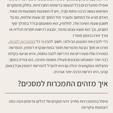
ואפילו מתעדכנים בכל הנעשה ברשתות החברתיות. בחלק מהמקרים
השימוש נעשה הרבה פחות סביר, ויש לו השפעות משמעותיות מאוד.
האדם מגיע אל המחשב ומעביר מול המסך 10 שעות שלמות, גם על
חשבון שעות השינה שלו. לחלופין, הוא משועמם ובודד במהלך סוף
השבוע, וכך הוא מוצא עצמו מהמר, מבצע רכישות חסרות תכלית או
צורך פורנו באופן מופרז.
כדי להבין את המנגנון הביולוגי, חשוב להבין כי כל
התמכרות לקניות
,
פורנו או מסך נובעת מהפרשת חומר במוח שנקרא דופמין. ההפרשה
המהירה שלו מעוררים את הדרישה למנה נוספת, והיא מגיעה בקלות
רבה יותר כשאנחנו מבצעים פעולה פשוטה וזמינה, כמו צפייה במסך.
ההצלחה המקצועית יכולה גם היא להוביל להפרשת דופמין אבל באופן
טבעי, היא דורשת הרבה יותר אנרגיה.
איך מזהים התמכרות למסכים?
טיפול בהתמכרויות מחייב זיהוי מוקדם של דגלים אדומים והנה כמה
דוגמאות עיקריות: