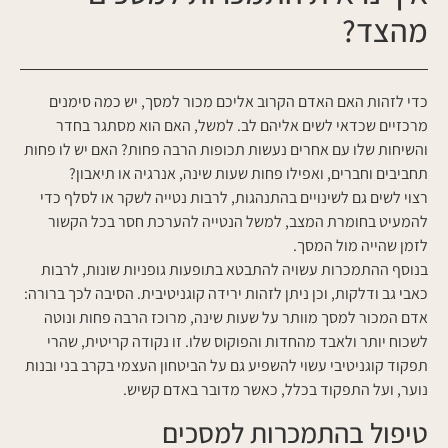
מהצד?
כדי לזהות האם האדם הקרוב אליכם מכור למסך, יש כמה סימנים
מרכזיים שכדאי לשים אליהם לב. למשל, האם הוא מסתגר בחדר
והשיחות שלו עם אחרים נעשות תכופות הרבה פחות? האם יש לו פחות
תחביבים וחברים, ואפילו פחות שעות שינה, אנרגיה או תיאבון?
רצוי לשים גם לשינויים בהתנהגות, לרבות נטייה לשקר או לסלף כדי
להמעיט בחומרת המצב, למשל הנטייה להערכת חסר בכל הקשור
לזמן שהייה מול המסך.
בנוסף ההתמכרות עשויה להתבטא בתופעות גופניות שונות, לרבות
כאבי גב ודלקות, וכן ניתן לזהות ירידה קוגניטיבית. הסיבה לכך ברורה:
אדם המכור למסך מוותר על שעות שינה, מרוכז הרבה פחות ונוטה
לשכוח יותר ולאבד מהחדות והפוקוס שלו. זו נקודה קריטית, שהרי
תפקוד קוגניטיבי עשוי להשפיע גם על הביטחון העצמי בקרב בני ובנות
נוער, ועל התפקוד בכלל, כאשר מדובר באדם קשיש.
טיפול בהתמכרות למסכים