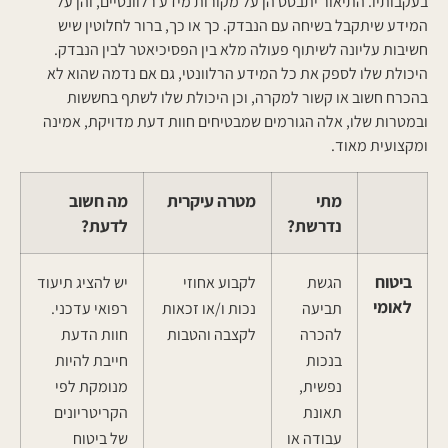
בעקבותיו. התיאור יתבסס הן על מקורות מידע רלוונטיים, והן על
המידע שיתקבל בשיחה עם הנבדק. כך או כך, ברור לחלוטין שיש
חשיבות עליונה לשיתוף פעולה מלא בין הפסיכיאטר לבין הנבדק.
היכולת שלו לספק את כל המידע הרלוונטי, גם אם נדמה שהוא לא
בהכרח חשוב או קשור למקרה, וכן היכולת שלו לשתף בחששות
ובמטרות שלו, אלה הגורמים שמבטיחים חוות דעת מדויקת, אמינה
ומקצועית מאוד.
מתי
מטרה עיקרית
מה חשוב
נדרשת?
לדעת?
ביטוח
הגשת
לקבוע אחוזי
יש להציג תיעוד
לאומי
תביעה
נכות ו/או זכאות
רפואי עדכני.
להכרה
לקצבה והטבות
חוות הדעת
בנכות
חייבת להיות
נפשית,
מנומקת לפי
תאונת
הקריטריונים
עבודה או
של ביטוח