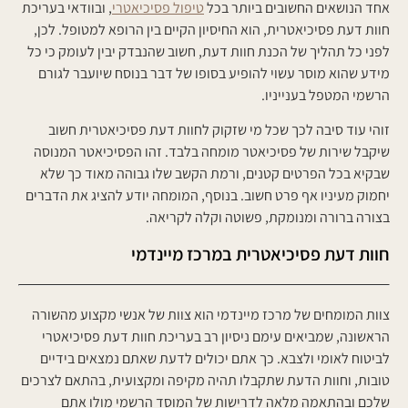
אחד הנושאים החשובים ביותר בכל
טיפול פסיכיאטרי
, ובוודאי בעריכת
חוות דעת פסיכיאטרית, הוא החיסיון הקיים בין הרופא למטופל. לכן,
לפני כל תהליך של הכנת חוות דעת, חשוב שהנבדק יבין לעומק כי כל
מידע שהוא מוסר עשוי להופיע בסופו של דבר בנוסח שיועבר לגורם
הרשמי המטפל בענייניו.
זוהי עוד סיבה לכך שכל מי שזקוק לחוות דעת פסיכיאטרית חשוב
שיקבל שירות של פסיכיאטר מומחה בלבד. זהו הפסיכיאטר המנוסה
שבקיא בכל הפרטים קטנים, ורמת הקשב שלו גבוהה מאוד כך שלא
יחמוק מעיניו אף פרט חשוב. בנוסף, המומחה יודע להציג את הדברים
בצורה ברורה ומנומקת, פשוטה וקלה לקריאה.
חוות דעת פסיכיאטרית במרכז מיינדמי
צוות המומחים של מרכז מיינדמי הוא צוות של אנשי מקצוע מהשורה
הראשונה, שמביאים עימם ניסיון רב בעריכת חוות דעת פסיכיאטרי
לביטוח לאומי ולצבא. כך אתם יכולים לדעת שאתם נמצאים בידיים
טובות, וחוות הדעת שתקבלו תהיה מקיפה ומקצועית, בהתאם לצרכים
שלכם ובהתאמה מלאה לדרישות של המוסד הרשמי מולו אתם