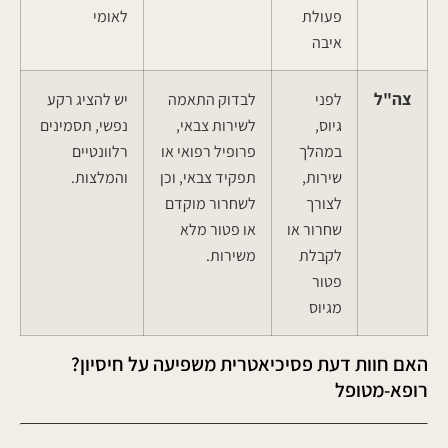
פעולת
לאומי
איבה
צה"ל
לפני
לבדוק התאמה
יש להציג רקע
גיוס,
לשירות צבאי,
נפשי, תסמינים
במהלך
פרופיל רפואי או
רלוונטיים
שירות,
תפקיד צבאי, וכן
והמלצות.
לצורך
לשחרור מוקדם
שחרור או
או פטור מלא
לקבלת
משירות.
פטור
מגיוס
?האם חוות דעת פסיכיאטרית משפיעה על חיסיון
רופא-מטופל