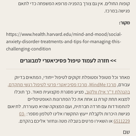
קופות החולים. אין גם צורך בהפניה מרופא המשפחה כדי לתאם
פגישה במרכז.
מקור:
https://www.health.harvard.edu/mind-and-mood/social-
anxiety-disorder-treatments-and-tips-for-managing-this-
challenging-condition
>> חזרה לעמוד טיפול פסיכיאטרי למבוגרים
מאחר וכל מטופל ומטופלת זקוקים לטיפול ייחודי, המתאים בדיוק
עבורם,
מרכז MindMe, מרכז פסיכיאטרי פרטי לטיפול רגשי מתקדם,
בהנהלת ד"ר אילן וולקוב
, מציע מסגרת מקצועית מאוד. כך תוכלו
למצוא תחת קורת גג אחת את כל הפתרונות האופטימליים
להתמודדות עם חרדה חברתית, ועם המצוקה שהיא מעוררת. לתיאום
פגישת היכרות ולקבלת ייעוץ התקשרו אלינו לטלפון מספר:
03-
6511229
או השאירו פרטים בטבלה מטה ונחזור אליכם בהקדם.
שם