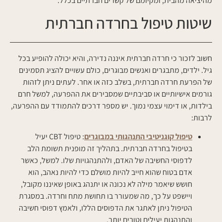
מהיציאה מהבית, ומקיומם של קשרים חברתיים בכלל.
שיטות טיפול בחרדה חברתית
חשוב לזכור כי חרדה חברתית איננה נדירה, והיא יכולה להופיע בכל
גיל. ילדים, מתבגרים ואנשים מבוגרים, כולם עשויים להציג תסמינים
של הפרעת חרדה חברתית, בשלב כזה או אחר. לעתים ניתן לזהות
גורמים אישיותיים או סביבתיים שמסבירים את ההפרעה, למשל חרם
בילדות, או דימוי עצמי נמוך. יש מספר דרכים להתמודד עם ההפרעה,
לרבות:
טיפול קוגניטיבי התנהגותי במבוגרים
: טיפול CBT יעיל
בטיפול בחרדה חברתית. בתהליך זה מופנית תשומת הלב
לדפוסי החשיבה של האדם, ולהתנהגויות שלו. למשל, כאשר
אדם בטוח שהוא חייב להיות מושלם כדי להיות נאהב, הוא
חושש שיאמר מילה לא נכונה או יתנהג באופן שאיננו מקובל,
ויישפט על כך, מה שמעורר בו תחושת מתח וחרדה. במסגרת
הטיפול ניתן לאתגר את הדפוסים הללו, ולאמץ דפוסי חשיבה
והתנהגות יעילים וטובים יותר.