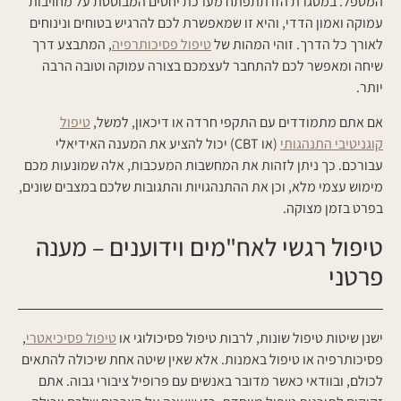
המטפל. במסגרת הזו תתפתח מערכת יחסים המבוססת על מחויבות
עמוקה ואמון הדדי, והיא זו שמאפשרת לכם להרגיש בטוחים ונינוחים
לאורך כל הדרך. זוהי המהות של
טיפול פסיכותרפיה
, המתבצע דרך
שיחה ומאפשר לכם להתחבר לעצמכם בצורה עמוקה וטובה הרבה
יותר.
אם אתם מתמודדים עם התקפי חרדה או דיכאון, למשל,
טיפול
קוגניטיבי התנהגותי
(או CBT) יכול להציע את המענה האידיאלי
עבורכם. כך ניתן לזהות את המחשבות המעכבות, אלה שמונעות מכם
מימוש עצמי מלא, וכן את ההתנהגויות והתגובות שלכם במצבים שונים,
בפרט בזמן מצוקה.
טיפול רגשי לאח"מים וידוענים – מענה
פרטני
ישנן שיטות טיפול שונות, לרבות טיפול פסיכולוגי או
טיפול פסיכיאטרי
,
פסיכותרפיה או טיפול באמנות. אלא שאין שיטה אחת שיכולה להתאים
לכולם, ובוודאי כאשר מדובר באנשים עם פרופיל ציבורי גבוה. אתם