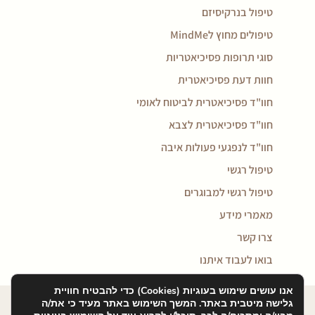
טיפול בנרקיסיזם
טיפולים מחוץ לMindMe
סוגי תרופות פסיכיאטריות
חוות דעת פסיכיאטרית
חוו"ד פסיכיאטרית לביטוח לאומי
חוו"ד פסיכיאטרית לצבא
חוו"ד לנפגעי פעולות איבה
טיפול רגשי
טיפול רגשי למבוגרים
מאמרי מידע
צרו קשר
בואו לעבוד איתנו
אנו עושים שימוש בעוגיות (Cookies) כדי להבטיח חוויית
כל הזכויות שמורות למיינדמי © 2026
גלישה מיטבית באתר. המשך השימוש באתר מעיד כי את/ה
Design:
Tamar Ben-Bassat
Dev:
Menny Benady