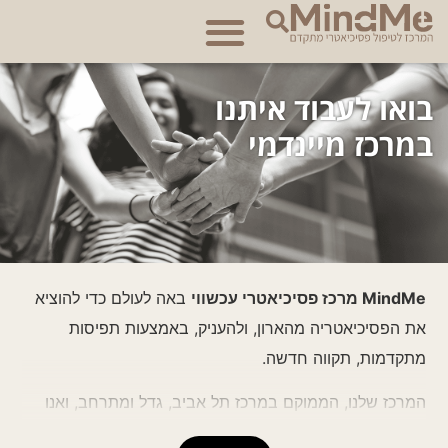
לתוכן
אודות מרכז MindMe
בואו לעבוד איתנו
במרכז מיינדמי
MindMe מרכז פסיכיאטרי עכשווי
באה לעולם כדי להוציא
את הפסיכיאטריה מהארון, ולהעניק, באמצעות תפיסות
מתקדמות, תקווה חדשה.
המרכז שלנו, הממוקם במרכז תל אביב, גדל ומתרחב, ואנו
מחפשים א.נשים שקורצו מהחומר המיוחד ממנו עשויים